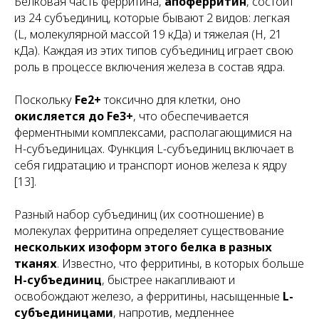
Белковая часть ферритина,
апоферритин
, состоит
из 24 субъединиц, которые бывают 2 видов: легкая
(L, молекулярной массой 19 кДа) и тяжелая (H, 21
кДа). Каждая из этих типов субъединиц играет свою
роль в процессе включения железа в состав ядра.
Поскольку
Fe2+
токсично для клетки, оно
окисляется до Fe3+
, что обеспечивается
ферментными комплексами, располагающимися на
Н-субъединицах. Функция L-субъединиц включает в
себя гидратацию и транспорт ионов железа к ядру
[13].
Разный набор субъединиц (их соотношение) в
молекулах ферритина определяет существование
нескольких изоформ этого белка в разных
тканях
. Известно, что ферритины, в которых больше
H-субъединиц
, быстрее накапливают и
освобождают железо, а ферритины, насыщенные
L-
субъединицами
, напротив, медленнее