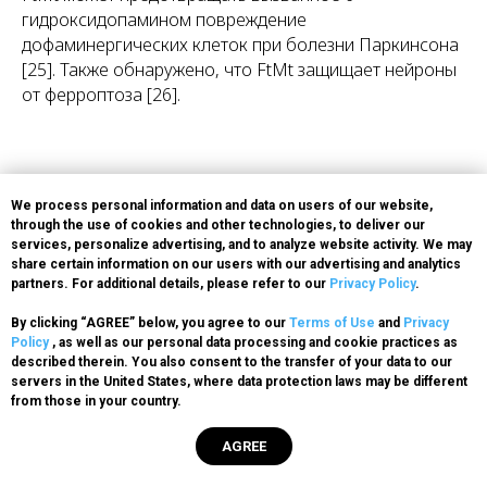
гидроксидопамином повреждение
дофаминергических клеток при болезни Паркинсона
[25]. Также обнаружено, что FtMt защищает нейроны
от ферроптоза [26].
We process personal information and data on users of our website,
through the use of cookies and other technologies, to deliver our
services, personalize advertising, and to analyze website activity. We may
share certain information on our users with our advertising and analytics
Ферритин в воспалительных
partners. For additional details, please refer to our
Privacy Policy
.
процессах
By clicking “AGREE” below, you agree to our
Terms of Use
and
Privacy
Policy
, as well as our personal data processing and cookie practices as
described therein. You also consent to the transfer of your data to our
servers in the United States, where data protection laws may be different
from those in your country.
Экспрессия ферритина повышается во время
AGREE
воспаления
под влиянием провоспалительных
факторов: фактора некроза опухоли альфа (TNF-α)