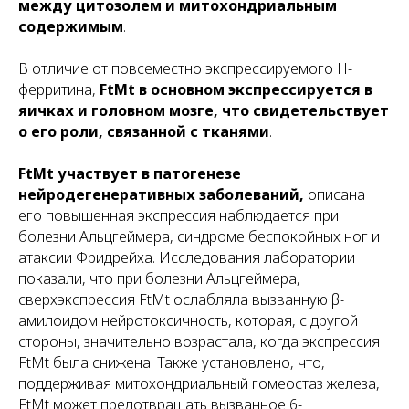
между цитозолем и митохондриальным
содержимым
.
В отличие от повсеместно экспрессируемого H-
ферритина,
FtMt в основном экспрессируется в
яичках и головном мозге, что свидетельствует
о его роли, связанной с тканями
.
FtMt участвует в патогенезе
нейродегенеративных заболеваний,
описана
его повышенная экспрессия наблюдается при
болезни Альцгеймера, синдроме беспокойных ног и
атаксии Фридрейха. Исследования лаборатории
показали, что при болезни Альцгеймера,
сверхэкспрессия FtMt ослабляла вызванную β-
амилоидом нейротоксичность, которая, с другой
стороны, значительно возрастала, когда экспрессия
FtMt была снижена. Также установлено, что,
поддерживая митохондриальный гомеостаз железа,
FtMt может предотвращать вызванное 6-