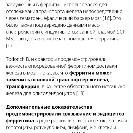
загруженный в ферритин, использовался для
отслеживания транспорта железа непосредственно
через гематоэнцефалический барьер мозг [16]. Это
было также подтверждено данными масс-
спектрометрии с индуктивно-связанной плазмой (ICP-
MS) при доставке железа с помощью H-ферритина
[17].
Todorich B. и соавторы продемонстрировали
важность опосредованной ферритином доставки
железа в мозг, показав, что
ферритин может
заменить основной транспортёр железа,
трансферрин
, в качестве обязательного источника
железа для олигодендроцитов [18].
Дополнительные доказательства
продемонстрировали связывание и эндоцитоз
ферритина
в ряде различных типов клеток, включая
гепатоциты, ретикулоциты, лимфоидные клетки и