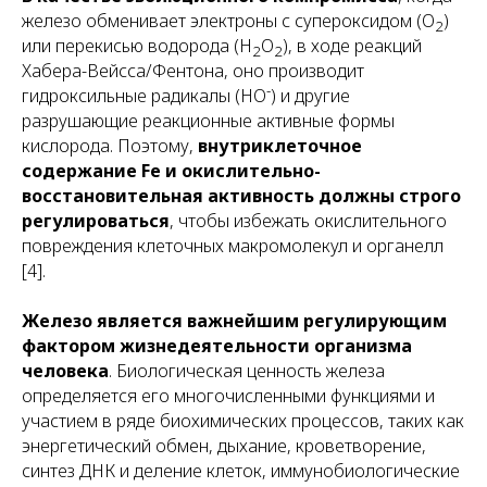
железо обменивает электроны с супероксидом (O
)
2
или перекисью водорода (H
O
), в ходе реакций
2
2
Хабера-Вейсса/Фентона, оно производит
-
гидроксильные радикалы (HO
) и другие
разрушающие реакционные активные формы
кислорода. Поэтому,
внутриклеточное
содержание Fe и окислительно-
восстановительная активность должны строго
регулироваться
, чтобы избежать окислительного
повреждения клеточных макромолекул и органелл
[4].
Железо является важнейшим регулирующим
фактором жизнедеятельности организма
человека
. Биологическая ценность железа
определяется его многочисленными функциями и
участием в ряде биохимических процессов, таких как
энергетический обмен, дыхание, кроветворение,
синтез ДНК и деление клеток, иммунобиологические