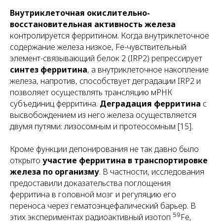
Внутриклеточная окислительно-
восстановительная активность железа
контролируется ферритином. Когда внутриклеточное
содержание железа низкое, Fe-чувствительный
элемент-связывающий белок 2 (IRP2) репрессирует
синтез ферритина
, а внутриклеточное накопление
железа, напротив, способствует деградации IRP2 и
позволяет осуществлять трансляцию мРНК
субъединиц ферритина
.
Деградация ферритина
с
высвобождением из него железа осуществляется
двумя путями: лизосомным и протеосомным [15].
Кроме функции депонирования не так давно было
открыто
участие ферритина в транспортировке
железа по организму
. В частности, исследования
предоставили доказательства поглощения
ферритина в головной мозг и регуляцию его
переноса через гематоэнцефалический барьер. В
59
этих экспериментах радиоактивный изотоп
Fe,