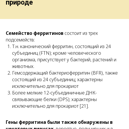
природе
Семейство ферритинов
состоит из трех
подсемейств:
Т.н. канонический ферритин, состоящий из 24
субъединиц (FTN); кроме человеческого
организма, присутствует у бактерий, растений и
животных.
Гемсодержащий бактериоферритин (BFR), также
состоящий из 24 субъединиц; характерны
исключительно для прокариот
Более мелкие 12-субъединичные ДНК-
связывающие белки (DPS); характерны
исключительно для прокариот [21].
Гены ферритина были также обнаружены в
некоторых вирусах
, вероятно, получивших и в